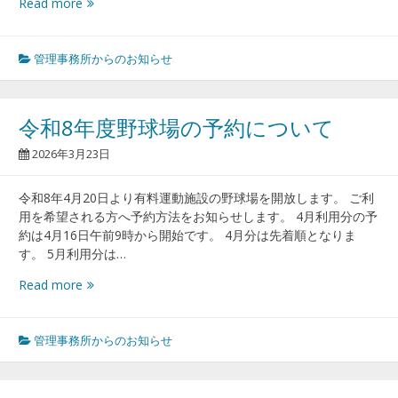
噴
Read more
水
故
障
管理事務所からのお知らせ
に
つ
い
令和8年度野球場の予約について
て
の
2026年3月23日
お
知
令和8年4月20日より有料運動施設の野球場を開放します。 ご利
ら
用を希望される方へ予約方法をお知らせします。 4月利用分の予
せ
約は4月16日午前9時から開始です。 4月分は先着順となりま
す。 5月利用分は…
令
Read more
和
8
年
管理事務所からのお知らせ
度
野
球