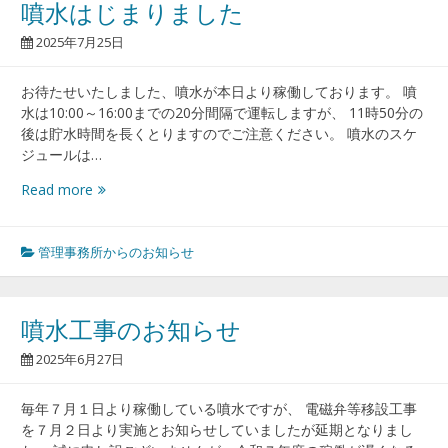
噴水はじまりました
場
の
2025年7月25日
予
約
お待たせいたしました、噴水が本日より稼働しております。 噴
に
水は10:00～16:00までの20分間隔で運転しますが、 11時50分の
つ
後は貯水時間を長くとりますのでご注意ください。 噴水のスケ
い
ジュールは…
て
噴
Read more
水
は
じ
管理事務所からのお知らせ
ま
り
ま
噴水工事のお知らせ
し
た
2025年6月27日
毎年７月１日より稼働している噴水ですが、 電磁弁等移設工事
を７月２日より実施とお知らせしていましたが延期となりまし