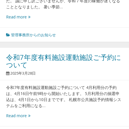
た。 誠に申し訳ございませんが、令和７年度の稼働が遅くなる
こととなりました。 暑い季節…
噴
Read more
水
工
事
管理事務所からのお知らせ
の
お
知
令和7年度有料施設運動施設ご予約に
ら
ついて
せ
2025年3月28日
令和7年度有料施設運動施設ご予約について 4月利用分の予約
は、4月16日午前9時から開始いたします。 5月利用分の抽選申
込は、4月1日から10日までです。 札幌市公共施設予約情報シス
テムをご利用になる…
令
Read more
和
7