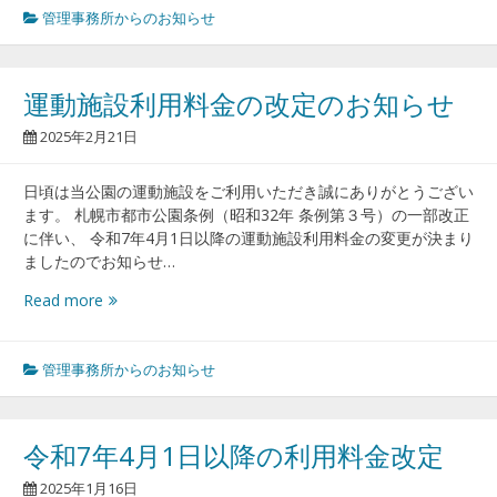
年
管理事務所からのお知らせ
度
有
料
運動施設利用料金の改定のお知らせ
施
設
2025年2月21日
運
動
日頃は当公園の運動施設をご利用いただき誠にありがとうござい
施
ます。 札幌市都市公園条例（昭和32年 条例第３号）の一部改正
設
に伴い、 令和7年4月1日以降の運動施設利用料金の変更が決まり
ご
ましたのでお知らせ…
予
約
運
Read more
に
動
つ
施
い
設
管理事務所からのお知らせ
て
利
用
料
令和7年4月1日以降の利用料金改定
金
の
2025年1月16日