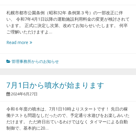
改
定
札幌市都市公園条例（昭和32年 条例第３号）の一部改正に伴
の
い、 令和7年4月1日以降の運動施設利用料金の変更が検討されて
お
います。 正式に決定し次第、改めてお知らせいたします。 何卒
知
ご理解いただけますよ…
ら
せ
令
Read more
和
7
年
管理事務所からのお知らせ
4
月
1
7月1日から噴水が始まります
日
以
2024年6月27日
降
の
令和６年度の噴水は、7月1日10時よりスタートです！ 先日の稼
利
働テストも問題なしだったので、予定通り水遊びをお楽しみいた
用
だけます。 ただ終日出ているわけではなく タイマーによる自動
料
制御で、基本的に20…
金