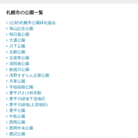
札幌市の公園一覧
(公財)札幌市公園緑化協会
旭山記念公園
明日風公園
大通公園
川下公園
北郷公園
北発寒公園
清田南公園
創成川公園
滝野すずらん丘陵公園
月寒公園
手稲稲積公園
豊平川さけ科学館
豊平川緑地下流地区
豊平川緑地(上流地区)
豊平公園
中島公園
西岡公園
西岡中央公園
農試公園