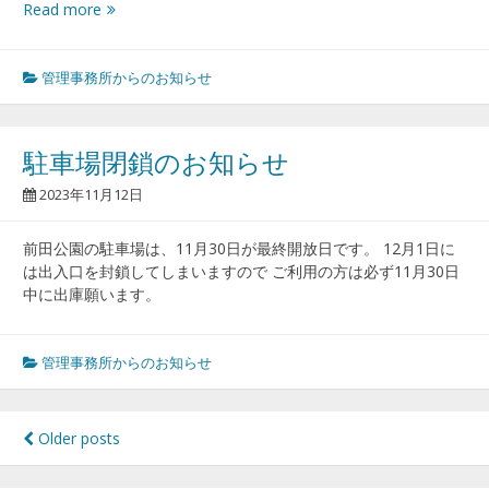
改
7
Read more
定
月
1
日
管理事務所からのお知らせ
か
ら
噴
駐車場閉鎖のお知らせ
水
が
2023年11月12日
始
ま
前田公園の駐車場は、11月30日が最終開放日です。 12月1日に
り
は出入口を封鎖してしまいますので ご利用の方は必ず11月30日
ま
中に出庫願います。
す
管理事務所からのお知らせ
投
Older posts
稿