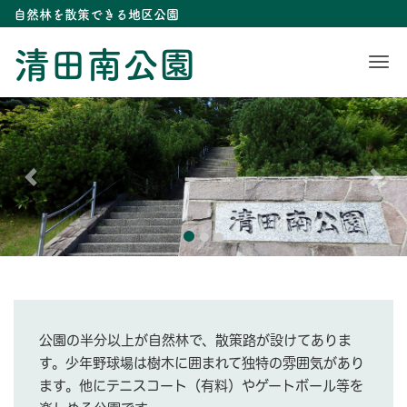
自然林を散策できる地区公園
清田南公園
Me
Previous
Nex
公園の半分以上が自然林で、散策路が設けてありま
す。少年野球場は樹木に囲まれて独特の雰囲気があり
ます。他にテニスコート（有料）やゲートボール等を