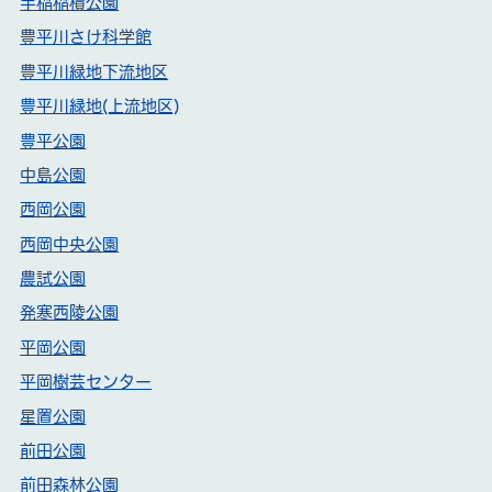
手稲稲積公園
豊平川さけ科学館
豊平川緑地下流地区
豊平川緑地(上流地区)
豊平公園
中島公園
西岡公園
西岡中央公園
農試公園
発寒西陵公園
平岡公園
平岡樹芸センター
星置公園
前田公園
前田森林公園