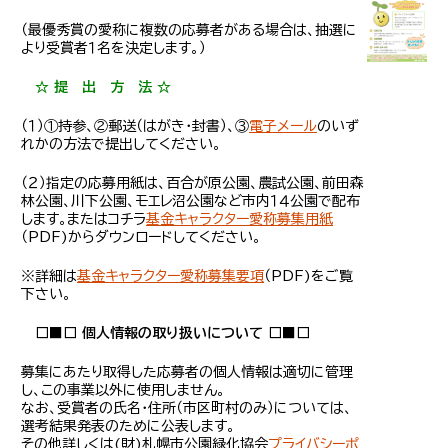
（最優秀賞の愛称に複数の応募者がある場合は、抽選に
より受賞者１名を決定します。）
☆ 提 出 方 法 ☆
（１）①持参、②郵送（はがき・封書）、③
電子メール
のいず
れかの方法で提出してください
。
（２）指定の応募用紙は、百合が原公園、農試公園、前田森
林公園、川下公園、モエレ沼公園など市内１４公園で配布
します。またはコチラ
基金キャラクター愛称募集用紙
（PDF)からダウンロードしてください。
※詳細は
基金キャラクター愛称募集要項
（PDF)をご覧
下さい。
□■□ 個人情報の取り扱いについて □■□
募集にあたり取得した応募者の個人情報は適切に管理
し、この事業以外に使用しません。
なお、受賞者の氏名・住所（市区町村のみ）については、
選考結果発表のために公表します。
その他詳しくは(財)札幌市公園緑化協会
プライバシーポ