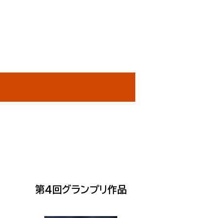
品
第4回グランプリ作品