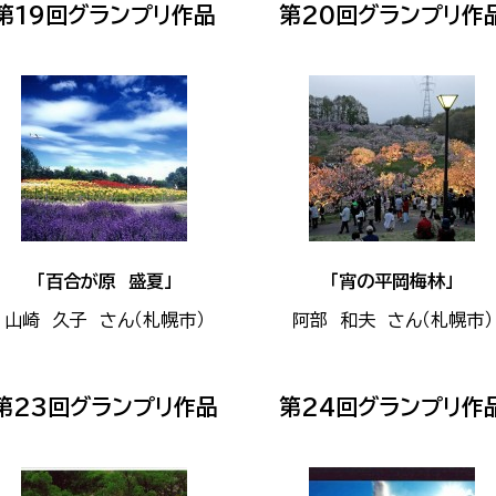
第19回グランプリ作品
第20回グランプリ作
「百合が原 盛夏」
「宵の平岡梅林」
山崎 久子 さん（札幌市）
阿部 和夫 さん（札幌市）
第23回グランプリ作品
第24回グランプリ作