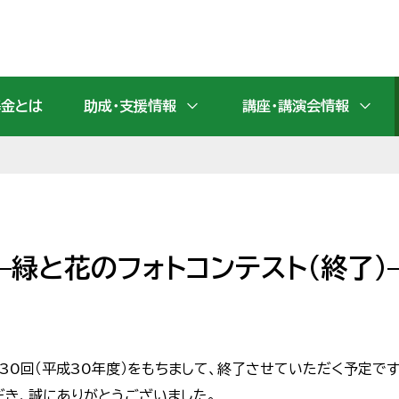
基金とは
助成・支援情報
講座・講演会情報
緑と花のフォトコンテスト(終了)
30回（平成30年度）をもちまして、終了させていただく予定です
き、誠にありがとうございました。