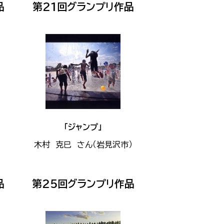
品
第21回グランプリ作品
「ジャンプ」
木村 克巳 さん（岩見沢市）
品
第25回グランプリ作品