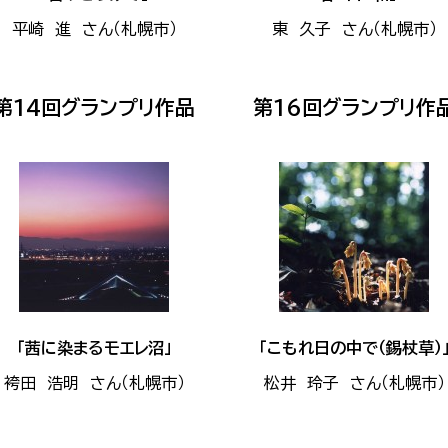
平崎 進 さん（札幌市）
東 久子 さん（札幌市）
第14回グランプリ作品
第16回グランプリ作
「茜に染まるモエレ沼」
「こもれ日の中で（錫杖草）
袴田 浩明 さん（札幌市）
松井 玲子 さん（札幌市）