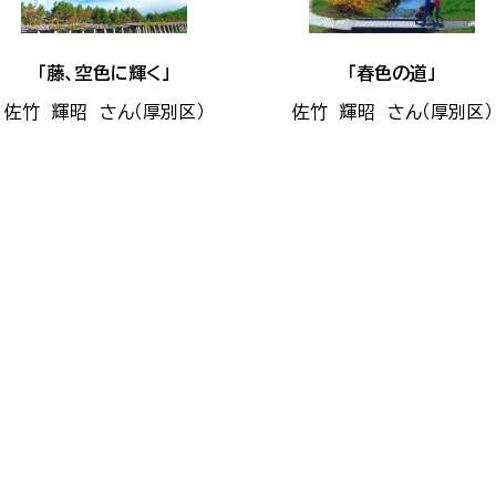
「藤、空色に輝く」
「春色の道」
佐竹 輝昭 さん（厚別区）
佐竹 輝昭 さん（厚別区）