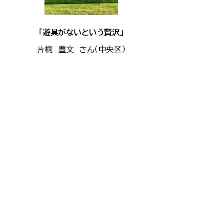
「遊具がないという贅沢」
片桐 豊文 さん（中央区）