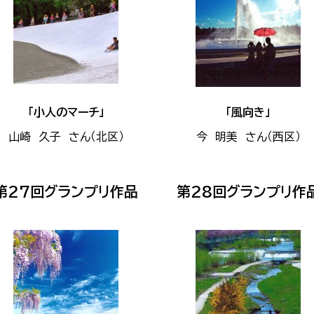
「小人のマーチ」
「風向き」
山崎 久子 さん（北区）
今 明美 さん（西区）
第27回グランプリ作品
第28回グランプリ作