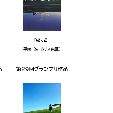
「帰り道」
平崎 進 さん（東区）
品
第29回グランプリ作品