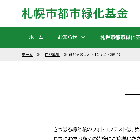
札幌市都市緑化基金
ホーム
お知らせ
札幌市都市緑化
ホーム
≫
作品募集
≫
緑と花のフォトコンテスト(終了)
さっぽろ緑と花のフォトコンテストは、第
長きにわたり多くの皆様にご応募いただ