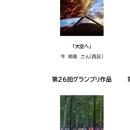
「大空へ」
今 明美 さん（西区）
第26回グランプリ作品