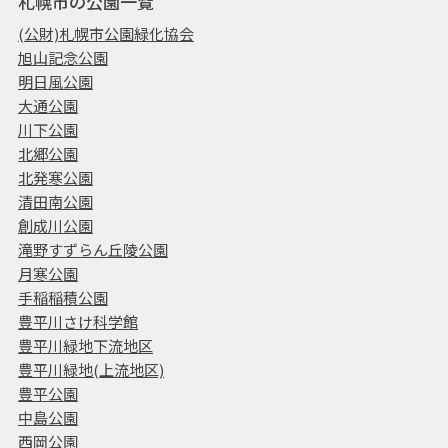
札幌市の公園一覧
(公財)札幌市公園緑化協会
旭山記念公園
明日風公園
大通公園
川下公園
北郷公園
北発寒公園
清田南公園
創成川公園
滝野すずらん丘陵公園
月寒公園
手稲稲積公園
豊平川さけ科学館
豊平川緑地下流地区
豊平川緑地(上流地区)
豊平公園
中島公園
西岡公園