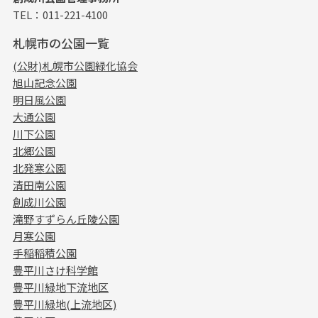
TEL：011-221-4100
札幌市の公園一覧
(公財)札幌市公園緑化協会
旭山記念公園
明日風公園
大通公園
川下公園
北郷公園
北発寒公園
清田南公園
創成川公園
滝野すずらん丘陵公園
月寒公園
手稲稲積公園
豊平川さけ科学館
豊平川緑地下流地区
豊平川緑地(上流地区)