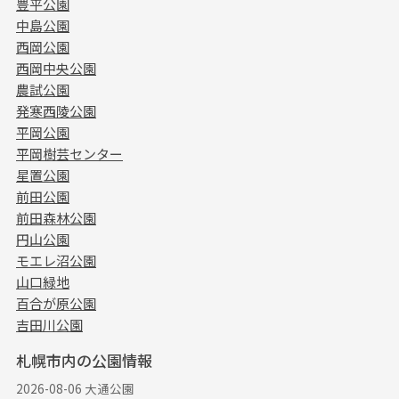
豊平公園
中島公園
西岡公園
西岡中央公園
農試公園
発寒西陵公園
平岡公園
平岡樹芸センター
星置公園
前田公園
前田森林公園
円山公園
モエレ沼公園
山口緑地
百合が原公園
吉田川公園
札幌市内の公園情報
2026-08-06 大通公園