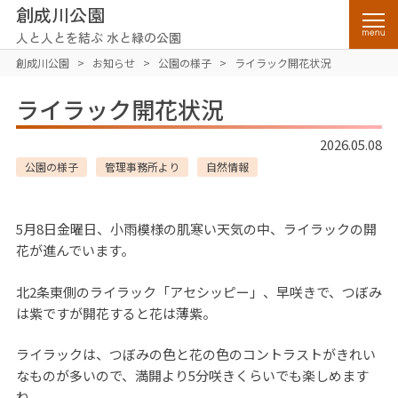
創成川公園
人と人とを結ぶ 水と緑の公園
創成川公園
>
お知らせ
>
公園の様子
>
ライラック開花状況
ライラック開花状況
2026.05.08
公園の様子
管理事務所より
自然情報
5月8日金曜日、小雨模様の肌寒い天気の中、ライラックの開
花が進んでいます。
北2条東側のライラック「アセシッピー」、早咲きで、つぼみ
は紫ですが開花すると花は薄紫。
ライラックは、つぼみの色と花の色のコントラストがきれい
なものが多いので、満開より5分咲きくらいでも楽しめます
ね。