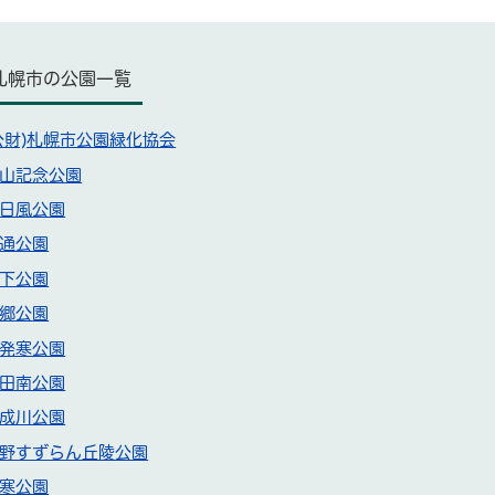
札幌市の公園一覧
公財)札幌市公園緑化協会
山記念公園
日風公園
通公園
下公園
郷公園
発寒公園
田南公園
成川公園
野すずらん丘陵公園
寒公園