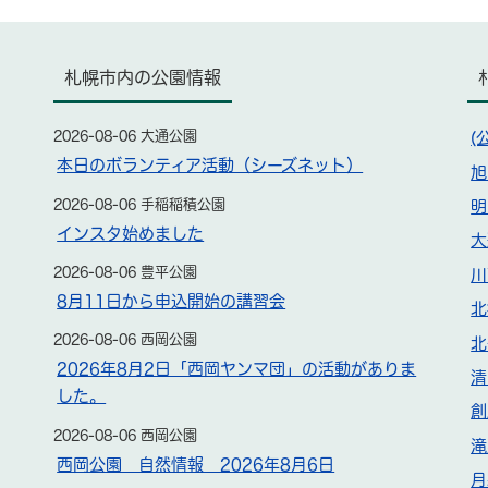
札幌市内の公園情報
2026-08-06 大通公園
(
本日のボランティア活動（シーズネット）
旭
2026-08-06 手稲稲積公園
明
インスタ始めました
大
2026-08-06 豊平公園
川
8月11日から申込開始の講習会
北
2026-08-06 西岡公園
北
2026年8月2日「西岡ヤンマ団」の活動がありま
清
した。
創
2026-08-06 西岡公園
滝
西岡公園 自然情報 2026年8月6日
月