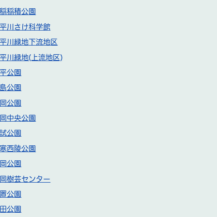
稲稲積公園
平川さけ科学館
平川緑地下流地区
平川緑地(上流地区)
平公園
島公園
岡公園
岡中央公園
試公園
寒西陵公園
岡公園
岡樹芸センター
置公園
田公園