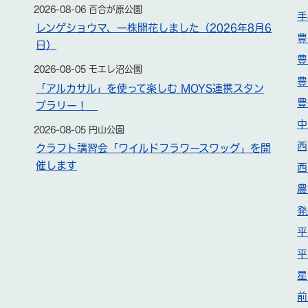
2026-08-06 百合が原公園
手
レンゲショウマ、一株開花しました（2026年8月6
豊
日）
豊
2026-08-05 モエレ沼公園
豊
「アルカサル」を使って楽しむ MOYS連携スタン
豊
プラリー！
中
2026-08-05 円山公園
西
クラフト講習会「ワイルドフラワースワッグ」を開
催します
西
農
発
平
平
星
前