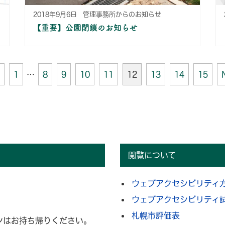
2018年9月6日
管理事務所からのお知らせ
【重要】公園閉鎖のお知らせ
1
…
8
9
10
11
12
13
14
15
閲覧について
。
ウェブアクセシビリティ
ウェブアクセシビリティ
札幌市評価表
ンはお持ち帰りください。