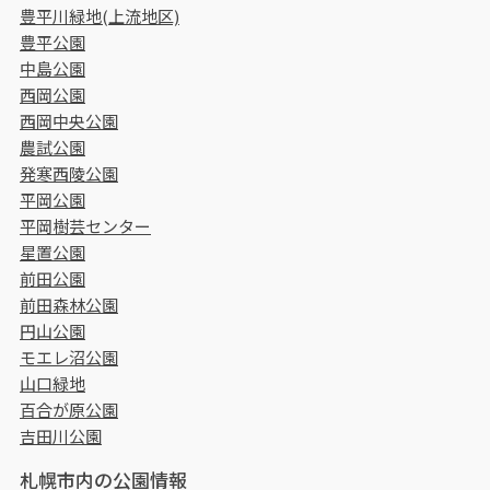
豊平川緑地(上流地区)
豊平公園
中島公園
西岡公園
西岡中央公園
農試公園
発寒西陵公園
平岡公園
平岡樹芸センター
星置公園
前田公園
前田森林公園
円山公園
モエレ沼公園
山口緑地
百合が原公園
吉田川公園
札幌市内の公園情報