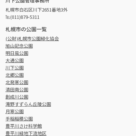
川下公園管理事務所
札幌市白石区川下2651番地3外
℡(011)879-5311
札幌市の公園一覧
(公財)札幌市公園緑化協会
旭山記念公園
明日風公園
大通公園
川下公園
北郷公園
北発寒公園
清田南公園
創成川公園
滝野すずらん丘陵公園
月寒公園
手稲稲積公園
豊平川さけ科学館
豊平川緑地下流地区