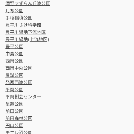
滝野すずらん丘陵公園
月寒公園
手稲稲積公園
豊平川さけ科学館
豊平川緑地下流地区
豊平川緑地(上流地区)
豊平公園
中島公園
西岡公園
西岡中央公園
農試公園
発寒西陵公園
平岡公園
平岡樹芸センター
星置公園
前田公園
前田森林公園
円山公園
モエレ沼公園