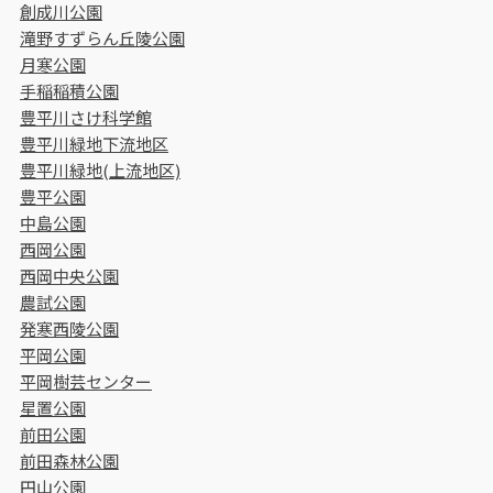
創成川公園
滝野すずらん丘陵公園
月寒公園
手稲稲積公園
豊平川さけ科学館
豊平川緑地下流地区
豊平川緑地(上流地区)
豊平公園
中島公園
西岡公園
西岡中央公園
農試公園
発寒西陵公園
平岡公園
平岡樹芸センター
星置公園
前田公園
前田森林公園
円山公園