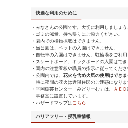
快適な利用のために
・みなさんの公園です。大切に利用しましょう
・ゴミの減量、持ち帰りにご協力ください。
・園内での植物採取はできません。
・当公園は、ペットの入園はできません。
・自転車の入園はできません。駐輪場をご利用
・スケートボード、キックボードの入園はでき
・園内の注意看板や職員の指示に従ってくださ
・公園内では、
花火を含め火気の使用はできま
特に夜間の花火は近隣住民のご迷惑になりま
・平岡樹芸センター「みどりーむ」は、
ＡＥＤ
事務室に設置しています。
・ハザードマップは
こちら
バリアフリー・授乳室情報