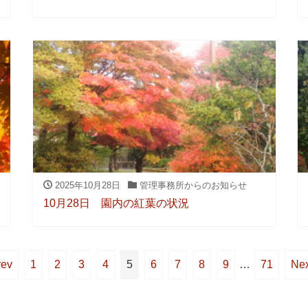
2025年10月28日
管理事務所からのお知らせ
10月28日 園内の紅葉の状況
rev
1
2
3
4
5
6
7
8
9
…
71
Nex