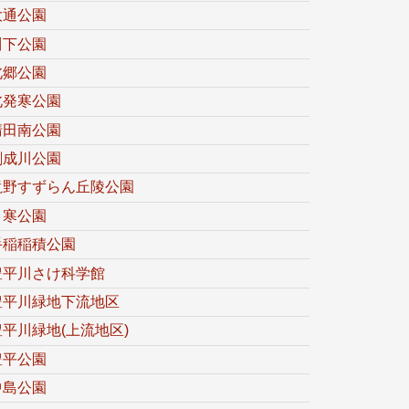
大通公園
川下公園
北郷公園
北発寒公園
清田南公園
創成川公園
滝野すずらん丘陵公園
月寒公園
手稲稲積公園
豊平川さけ科学館
豊平川緑地下流地区
豊平川緑地(上流地区)
豊平公園
中島公園