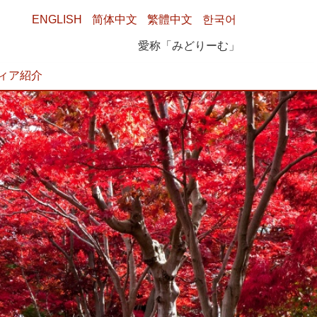
ENGLISH
简体中文
繁體中文
한국어
愛称「みどりーむ」
ィア紹介