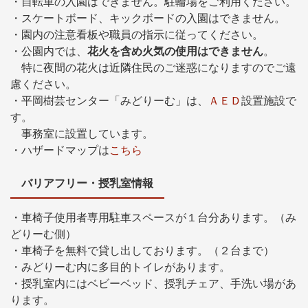
・自転車の入園はできません。駐輪場をご利用ください。
・スケートボード、キックボードの入園はできません。
・園内の注意看板や職員の指示に従ってください。
・公園内では、
花火を含め火気の使用はできません
。
特に夜間の花火は近隣住民のご迷惑になりますのでご遠
慮ください。
・平岡樹芸センター「みどりーむ」は、
ＡＥＤ
設置施設で
す。
事務室に設置しています。
・ハザードマップは
こちら
バリアフリー・授乳室情報
・車椅子使用者専用駐車スペースが１台分あります。（み
どりーむ側）
・車椅子を無料で貸し出しております。（２台まで）
・みどりーむ内に多目的トイレがあります。
・授乳室内にはベビーベッド、授乳チェア、手洗い場があ
ります。