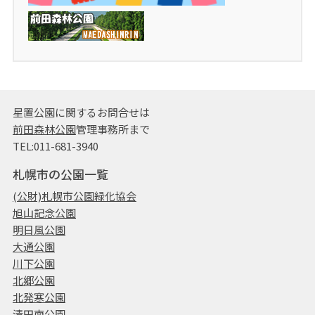
星置公園に関するお問合せは
前田森林公園
管理事務所まで
TEL:011-681-3940
札幌市の公園一覧
(公財)札幌市公園緑化協会
旭山記念公園
明日風公園
大通公園
川下公園
北郷公園
北発寒公園
清田南公園