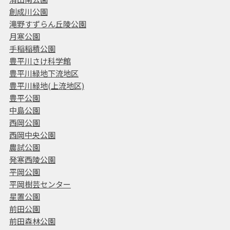
創成川公園
滝野すずらん丘陵公園
月寒公園
手稲稲積公園
豊平川さけ科学館
豊平川緑地下流地区
豊平川緑地(上流地区)
豊平公園
中島公園
西岡公園
西岡中央公園
農試公園
発寒西陵公園
平岡公園
平岡樹芸センター
星置公園
前田公園
前田森林公園