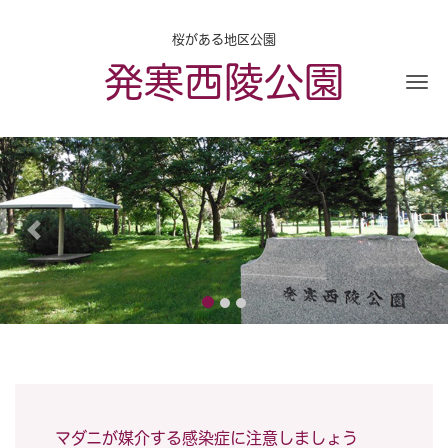
桜がある地区公園
発寒西陵公園
Me
Previous
Nex
マダニが媒介する感染症に注意しましょう