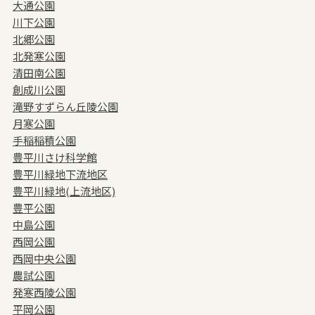
大通公園
川下公園
北郷公園
北発寒公園
清田南公園
創成川公園
滝野すずらん丘陵公園
月寒公園
手稲稲積公園
豊平川さけ科学館
豊平川緑地下流地区
豊平川緑地(上流地区)
豊平公園
中島公園
西岡公園
西岡中央公園
農試公園
発寒西陵公園
平岡公園