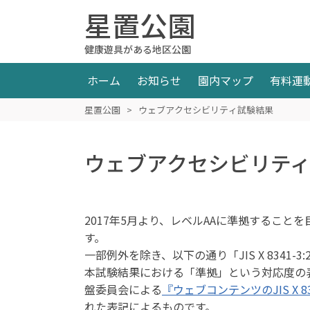
星置公園
健康遊具がある地区公園
ホーム
お知らせ
園内マップ
有料運
星置公園
>
ウェブアクセシビリティ試験結果
ウェブアクセシビリテ
2017年5月より、レベルAAに準拠するこ
す。
一部例外を除き、以下の通り「JIS X 8341
本試験結果における「準拠」という対応度の
盤委員会による
『ウェブコンテンツのJIS X 8
れた表記によるものです。