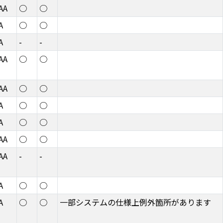
AA
○
○
A
○
○
A
-
-
AA
○
○
AA
○
○
A
○
○
A
○
○
AA
○
○
AA
-
-
A
○
○
A
○
○
一部システムの仕様上例外箇所があります