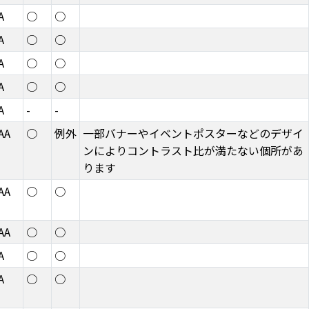
A
○
○
A
○
○
A
○
○
A
○
○
A
-
-
AA
○
例外
一部バナーやイベントポスターなどのデザイ
ンによりコントラスト比が満たない個所があ
ります
AA
○
○
AA
○
○
A
○
○
A
○
○