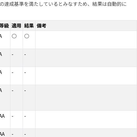
の達成基準を満たしているとみなすため、結果は自動的に
等級
適用
結果
備考
A
○
○
A
-
-
A
-
-
A
-
-
AA
-
-
AA
-
-