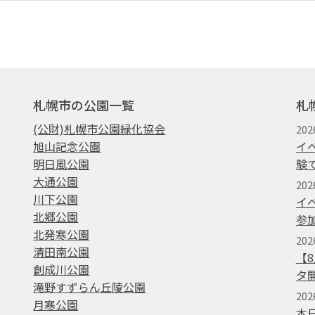
札幌市の公園一覧
札
(公財)札幌市公園緑化協会
202
旭山記念公園
イ
明日風公園
験
大通公園
20
川下公園
イ
北郷公園
参
北発寒公園
202
清田南公園
【
創成川公園
タ
滝野すずらん丘陵公園
202
月寒公園
本