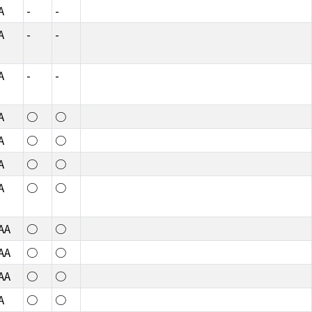
A
-
-
A
-
-
A
-
-
A
○
○
A
○
○
A
○
○
A
○
○
AA
○
○
AA
○
○
AA
○
○
A
○
○