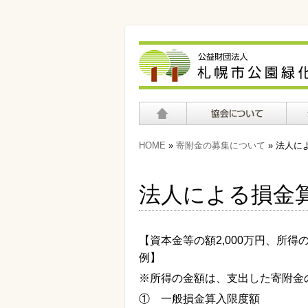
ホーム
協会について
公園
HOME
»
寄附金の募集について
» 法人
法人による損金
【資本金等の額2,000万円、所得
例】
※所得の金額は、支出した寄附金
① 一般損金算入限度額