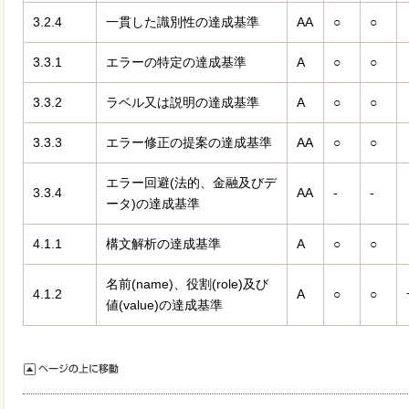
3.2.4
一貫した識別性の達成基準
AA
○
○
3.3.1
エラーの特定の達成基準
A
○
○
3.3.2
ラベル又は説明の達成基準
A
○
○
3.3.3
エラー修正の提案の達成基準
AA
○
○
エラー回避(法的、金融及びデ
3.3.4
AA
-
-
ータ)の達成基準
4.1.1
構文解析の達成基準
A
○
○
名前(name)、役割(role)及び
4.1.2
A
○
○
値(value)の達成基準