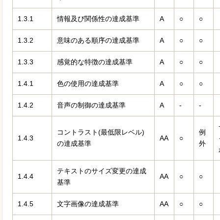
1.3.1
情報及び関係性の達成基準
A
○
○
1.3.2
意味のある順序の達成基準
A
○
○
1.3.3
感覚的な特徴の達成基準
A
○
○
1.4.1
色の使用の達成基準
A
○
○
1.4.2
音声の制御の達成基準
A
-
-
コントラスト(最低限レベル)
例
1.4.3
AA
○
の達成基準
外
テキストのサイズ変更の達成
1.4.4
AA
○
○
基準
1.4.5
文字画像の達成基準
AA
○
○