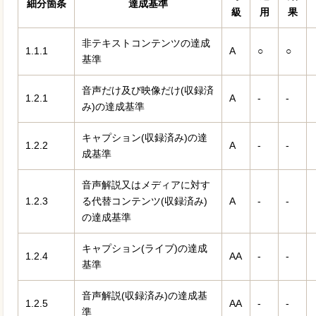
細分箇条
達成基準
級
用
果
非テキストコンテンツの達成
1.1.1
A
○
○
基準
音声だけ及び映像だけ(収録済
1.2.1
A
-
-
み)の達成基準
キャプション(収録済み)の達
1.2.2
A
-
-
成基準
音声解説又はメディアに対す
1.2.3
る代替コンテンツ(収録済み)
A
-
-
の達成基準
キャプション(ライブ)の達成
1.2.4
AA
-
-
基準
音声解説(収録済み)の達成基
1.2.5
AA
-
-
準