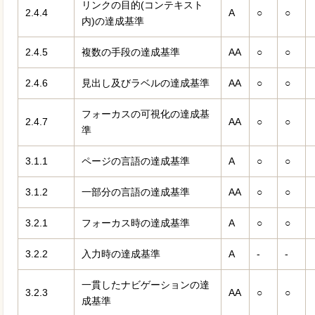
リンクの目的(コンテキスト
2.4.4
A
○
○
内)の達成基準
2.4.5
複数の手段の達成基準
AA
○
○
2.4.6
見出し及びラベルの達成基準
AA
○
○
フォーカスの可視化の達成基
2.4.7
AA
○
○
準
3.1.1
ページの言語の達成基準
A
○
○
3.1.2
一部分の言語の達成基準
AA
○
○
3.2.1
フォーカス時の達成基準
A
○
○
3.2.2
入力時の達成基準
A
-
-
一貫したナビゲーションの達
3.2.3
AA
○
○
成基準