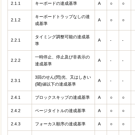
2.1.1
キーボードの達成基準
A
○
○
キーボードトラップなしの達
2.1.2
A
○
○
成基準
タイミング調整可能の達成基
2.2.1
A
-
-
準
一時停止、停止及び非表示の
2.2.2
A
-
-
達成基準
3回のせん(閃)光、又はしきい
2.3.1
A
-
-
(閾)値以下の達成基準
2.4.1
ブロックスキップの達成基準
A
○
○
2.4.2
ページタイトルの達成基準
A
○
○
2.4.3
フォーカス順序の達成基準
A
○
○