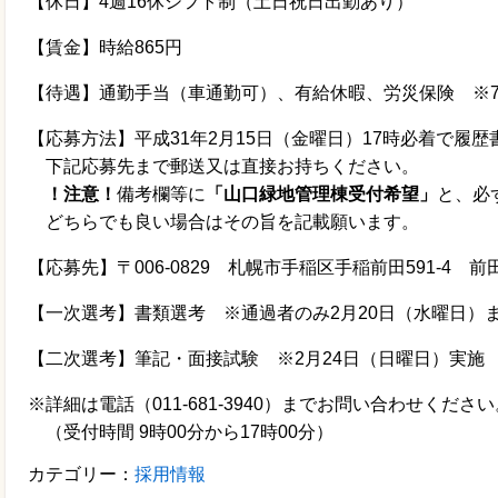
【休日】4週16休シフト制（土日祝日出勤あり）
【賃金】時給865円
【待遇】通勤手当（車通勤可）、有給休暇、労災保険 ※7
【応募方法】平成31年2月15日（金曜日）17時必着で履
下記応募先まで郵送又は直接お持ちください。
！注意！
備考欄等に
「山口緑地管理棟受付希望」
と、必
どちらでも良い場合はその旨を記載願います。
【応募先】〒006-0829 札幌市手稲区手稲前田591-4 
【一次選考】書類選考 ※通過者のみ2月20日（水曜日）
【二次選考】筆記・面接試験 ※2月24日（日曜日）実施
※詳細は電話（011-681-3940）までお問い合わせください
（受付時間 9時00分から17時00分）
カテゴリー：
採用情報