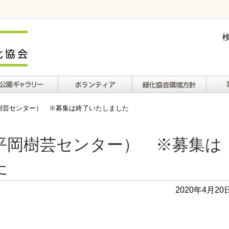
ギャラリー
ボランティアについ
緑化協会環境方針
財務
樹芸センター） ※募集は終了いたしました
て
平岡樹芸センター） ※募集は
た
2020年4月20