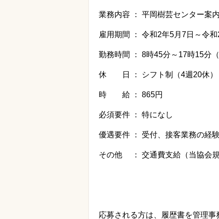
業務内容 ： 平岡樹芸センター案
雇用期間 ： 令和
2
年
5
月
7
日～令和
勤務時間 ：
8
時
45
分～
17
時
15
分
休 日 ： シフト制（
4
週
20
休）
時 給 ：
865
円
必須要件 ： 特になし
優遇要件 ： 受付、接客業務の経
その他 ： 交通費支給（当協会
応募される方は、履歴書を管理事