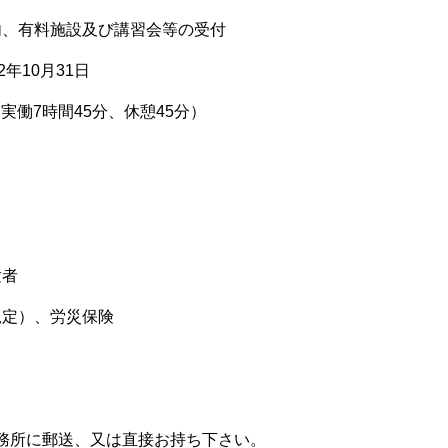
内、有料施設及び講習会等の受付
2
年
10
月
31
日
（実働
7
時間
45
分、休憩
45
分）
験者
規定）、労災保険
務所に郵送、又は直接お持ち下さい。