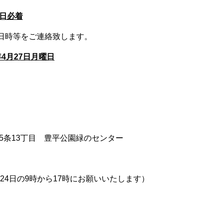
曜日必着
日時等をご連絡致します。
年4月27日月曜日
5
条
13
丁目 豊平公園緑のセンター
24
日の
9
時から
17
時にお願いいたします）