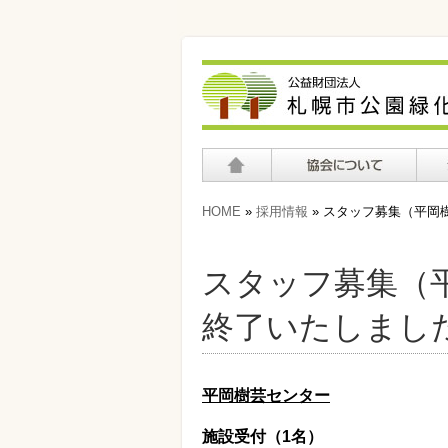
ホーム
協会について
公園
HOME
»
採用情報
» スタッフ募集（平岡
スタッフ募集（
終了いたしまし
平岡樹芸センター
施設受付（
1
名）