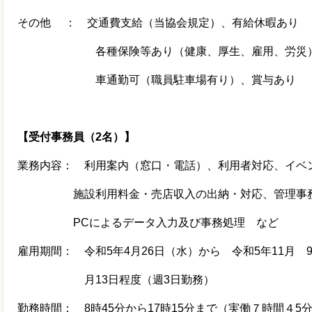
その他 ： 交通費支給（当協会規定）、有給休暇あり
各種保険等あり（健康、厚生、雇用、労災
車通勤可（職員駐車場有り）、賞与あり
【受付事務員（2名）】
業務内容： 利用案内（窓口・電話）、利用者対応、イベ
施設利用料金・売店収入の出納・対応、管理事務
PC
によるデータ入力及び事務処理 など
雇用期間： 令和
5
年
4
月
26
日（水）から 令和
5
年
11
月
月
13
日程度（週
3
日勤務）
勤務時間： 8時45分から17時15分まで（実働７時間４
5