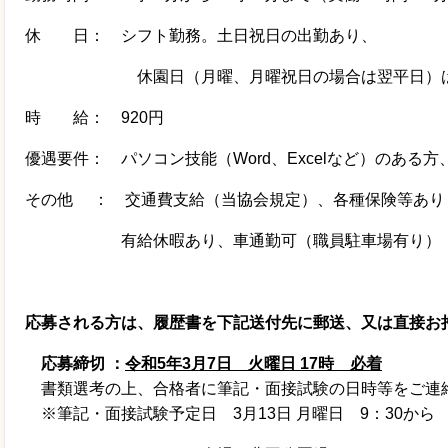
休 日： シフト勤務。土日祝日の出勤あり、
休園日（月曜、月曜祝日の場合は翌平日）は
時 給：
920
円
優遇要件： パソコン技能（
Word
、
Excel
など）のある方
その他 ： 交通費支給（当協会規定）、各種保険等あり
有給休暇あり、車通勤可（職員駐車場有り）
応募される方は、履歴書を下記送付先に郵送、又は直接お
応募締切 ：
令和
5
年
3
月
7
日 火曜日
17
時 必着
書類選考の上、合格者に筆記・面接試験の日時等をご連
※筆記・面接試験予定日
3
月
13
日 月曜日
9
：
30
か