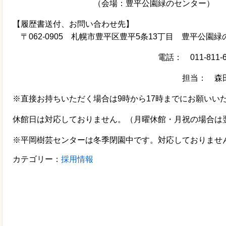
（会場：豊平公園緑のセンター）
【履歴書送付、お問い合わせ先】
〒
062-0905
札幌市豊平区豊平
5
条
13
丁目 豊平公園
電話：
011-811-
担当： 森田、
※直接お持ちいただく場合は
9
時から
17
時までにお願いい
休館日は対応しておりません。（月曜休館・月祝の場合は
※平岡樹芸センターは冬季閉園中です。対応しておりませ
カテゴリー：
採用情報