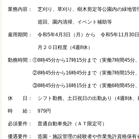
業務内容： 芝刈り、草刈り、樹木剪定等公園内の緑地管
巡回、園内清掃、イベント補助等
雇用期間： 令和
5
年
4
月
3
日（月）から 令和
5
年
11
月
30
月２０日程度（
4
週
8
休）
勤務時間：①8時45分から17時15分まで（実働
7
時間
45
分
②8時45分から16時45分まで（実働
7
時間
15
分
③8時45分から16時15分まで（実働
6
時間
45
分
休 日： シフト勤務。土日祝日の出勤あり（
4
週
8
休、
時 給：
979
円
必須要件： 普通自動車免許（ＡＴ限定可）
優遇要件： 造園・施設管理の経験者や作業免許資格保有