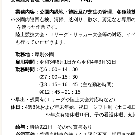
業務内容：公園内緑地・施設及び芝生の管理、各種競
※公園内巡回点検、清掃、芝刈り、散水、剪定など専用
を使った作業です。
陸上競技大会・Ｊリーグ・サッカー大会等の対応、イベ
も行っていただきます。
勤務地：
厚別公園
雇用期間：
令和3年6月1日から令和4年3月31日
勤務時間：
①6：00～14：30
②7：00～15：30
③8：15～16：45（主な勤務時間）
④12：45～21：15
※早出・残業有(Ｊリーグや陸上大会対応時など)
休日：
4週8休および年末年始、祝日 シフト制（土日祝
※年次有給休暇10日、子の看護休暇、短期
給与：
時給921円 その他 賞与あり
必須要件：
普通自動車免許（ＡＴ限定不可、採用まで