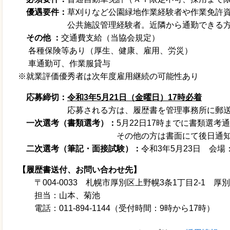
優遇要件：
草刈りなど公園緑地作業経験者や作業免許
公共施設管理経験者。近隣から通勤できる方
その他 ：
交通費支給（当協会規定）
各種保険等あり（厚生、健康、雇用、労災）
車通勤可、作業服貸与
※就業評価優秀者は次年度雇用継続の可能性あり
応募締切：
令和
3
年
5
月
21
日（金曜日）
17
時必着
応募される方は、履歴書を管理事務所に郵送
一次選考（書類選考）：
5月22日17時までに書類選
その他の方は書面にて後日通知し
二次選考（筆記・面接試験）：
令和3年5月23日 会
【履歴書送付、お問い合わせ先】
〒004-0033 札幌市厚別区上野幌3条1丁目2-1 
担当：山本、菊池
電話：011-894-1144（受付時間：9時から17時）