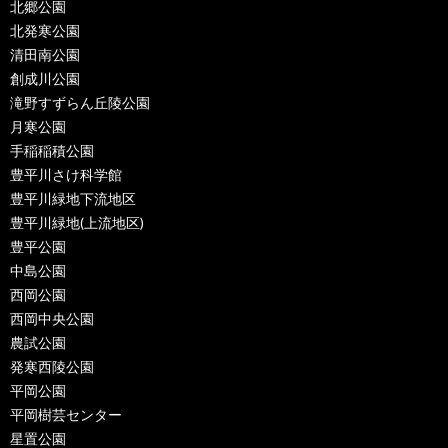
北郷公園
北発寒公園
清田南公園
創成川公園
滝野すずらん丘陵公園
月寒公園
手稲稲積公園
豊平川さけ科学館
豊平川緑地下流地区
豊平川緑地(上流地区)
豊平公園
中島公園
西岡公園
西岡中央公園
農試公園
発寒西陵公園
平岡公園
平岡樹芸センター
星置公園