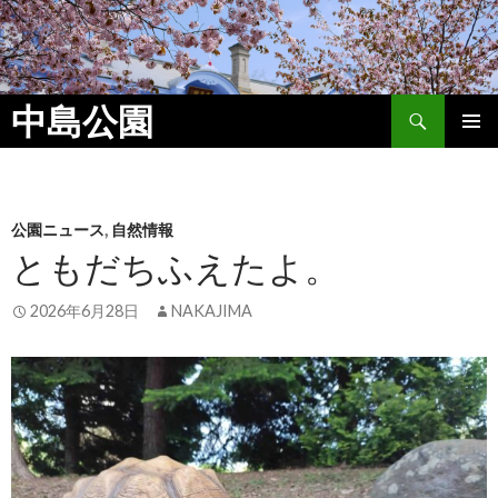
検
中島公園
索
コ
メイン
ン
メニュ
テ
ン
ー
ツ
公園ニュース
,
自然情報
へ
ともだちふえたよ。
ス
キ
2026年6月28日
NAKAJIMA
ッ
プ