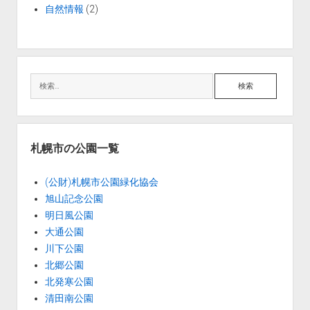
自然情報
(2)
検
索
札幌市の公園一覧
(公財)札幌市公園緑化協会
旭山記念公園
明日風公園
大通公園
川下公園
北郷公園
北発寒公園
清田南公園