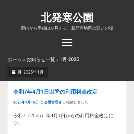
北発寒公園
園内から手稲山が見える、新発寒地区の憩いの場
open
menu
ホーム
»
お知らせ一覧
»
1月 2025
ホーム
月:
2025年1月
施設紹介
公園全体図
令和7年4月1日以降の利用料金改定
所在地・交通
2025年1月16日
に
公園管理者
が投稿しました
お問合せ
令和7（2025）年4月1日からの利用料金改定に
つ…