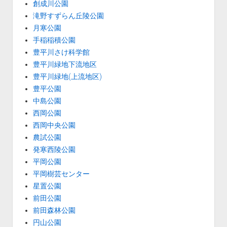
創成川公園
滝野すずらん丘陵公園
月寒公園
手稲稲積公園
豊平川さけ科学館
豊平川緑地下流地区
豊平川緑地(上流地区)
豊平公園
中島公園
西岡公園
西岡中央公園
農試公園
発寒西陵公園
平岡公園
平岡樹芸センター
星置公園
前田公園
前田森林公園
円山公園