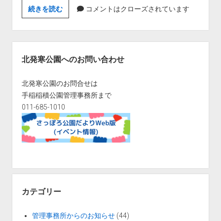
令
続きを読む
コメントはクローズされています
和
7
年
サ
4
イ
北発寒公園へのお問い合わせ
月
ド
1
バ
北発寒公園のお問合せは
日
ー
手稲稲積公園管理事務所まで
以
011-685-1010
降
の
利
用
料
金
改
カテゴリー
定
管理事務所からのお知らせ
(44)