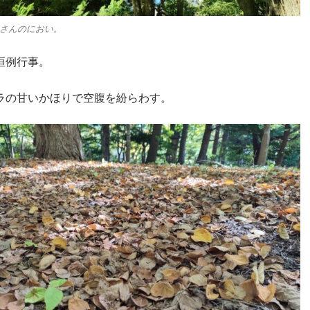
さんのにおい。
恒例行事。
ラの甘いかほりで空腹を紛らわす。