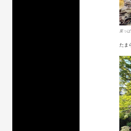
葉っぱ
たま