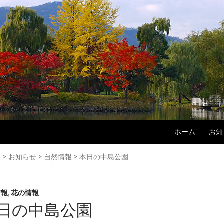
コンテンツへス
ホーム
お知
ム
>
お知らせ
>
自然情報
>
本日の中島公園
情報
,
花の情報
日の中島公園