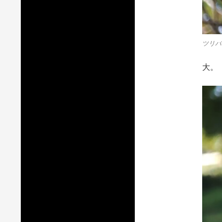
ツリバ
大。