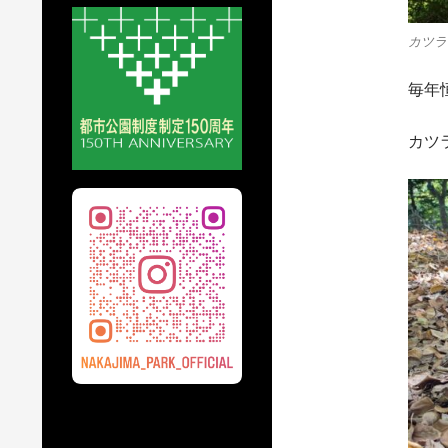
カツラ
毎年
カツ