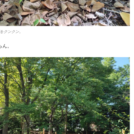
をクンクン。
らん。