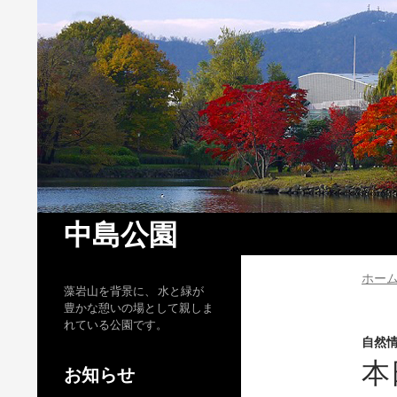
検
中島公園
索
ホー
藻岩山を背景に、 水と緑が
豊かな憩いの場として親しま
れている公園です。
自然
本
お知らせ