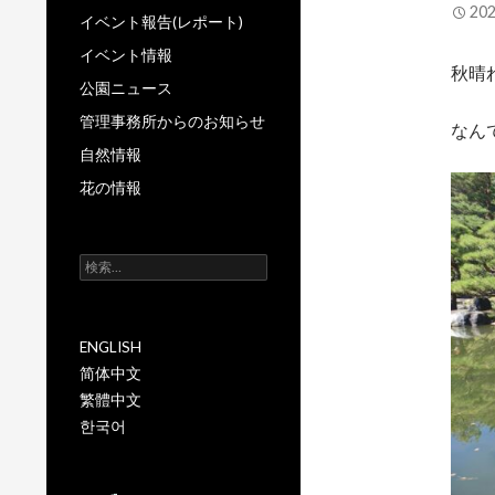
20
イベント報告(レポート)
イベント情報
秋晴
公園ニュース
管理事務所からのお知らせ
なん
自然情報
花の情報
検
索:
ENGLISH
简体中文
繁體中文
한국어