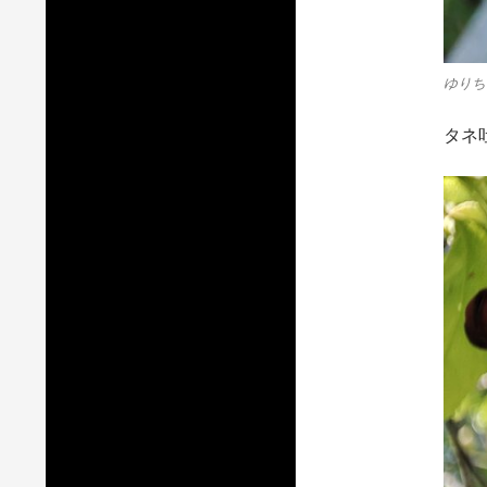
ゆりち
タネ