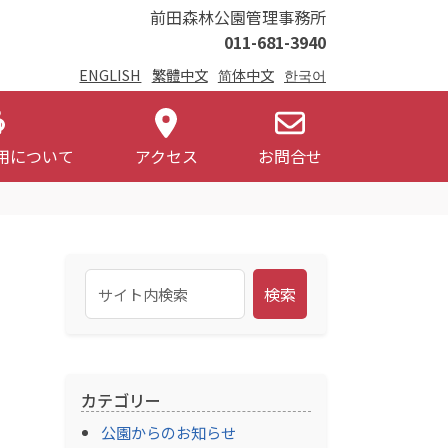
前田森林公園管理事務所
011-681-3940
ENGLISH
繁體中文
简体中文
한국어
用について
アクセス
お問合せ
検索
カテゴリー
公園からのお知らせ