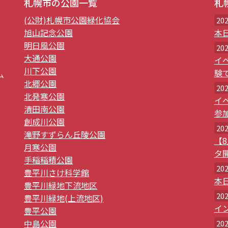
札幌市の公園一覧
札
(公財)札幌市公園緑化協会
20
旭山記念公園
本
明日風公園
20
大通公園
イ
川下公園
験
ム
北郷公園
20
北発寒公園
イ
清田南公園
参
創成川公園
20
滝野すずらん丘陵公園
【
月寒公園
タ
手稲稲積公園
20
豊平川さけ科学館
本
豊平川緑地下流地区
20
豊平川緑地(上流地区)
イ
豊平公園
中島公園
20