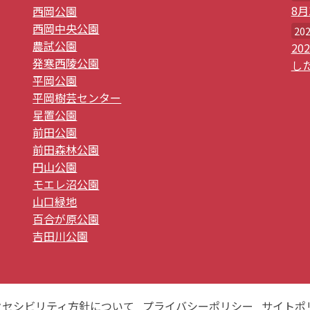
8
西岡公園
西岡中央公園
20
農試公園
2
発寒西陵公園
し
平岡公園
平岡樹芸センター
星置公園
前田公園
前田森林公園
円山公園
モエレ沼公園
山口緑地
百合が原公園
吉田川公園
クセシビリティ方針について
プライバシーポリシー
サイトポ