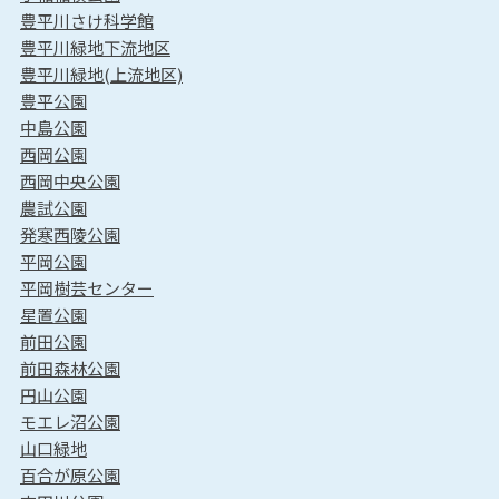
豊平川さけ科学館
豊平川緑地下流地区
豊平川緑地(上流地区)
豊平公園
中島公園
西岡公園
西岡中央公園
農試公園
発寒西陵公園
平岡公園
平岡樹芸センター
星置公園
前田公園
前田森林公園
円山公園
モエレ沼公園
山口緑地
百合が原公園