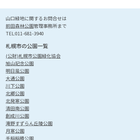
山口緑地に関するお問合せは
前田森林公園
管理事務所まで
TEL:011-681-3940
札幌市の公園一覧
(公財)札幌市公園緑化協会
旭山記念公園
明日風公園
大通公園
川下公園
北郷公園
北発寒公園
清田南公園
創成川公園
滝野すずらん丘陵公園
月寒公園
手稲稲積公園