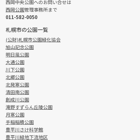
西岡中央公園へのお問い合せは
西岡公園
管理事務所まで
011-582-0050
札幌市の公園一覧
(公財)札幌市公園緑化協会
旭山記念公園
明日風公園
大通公園
川下公園
北郷公園
北発寒公園
清田南公園
創成川公園
滝野すずらん丘陵公園
月寒公園
手稲稲積公園
豊平川さけ科学館
豊平川緑地下流地区