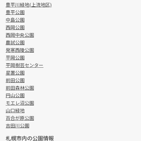
豊平川緑地(上流地区)
豊平公園
中島公園
西岡公園
西岡中央公園
農試公園
発寒西陵公園
平岡公園
平岡樹芸センター
星置公園
前田公園
前田森林公園
円山公園
モエレ沼公園
山口緑地
百合が原公園
吉田川公園
札幌市内の公園情報