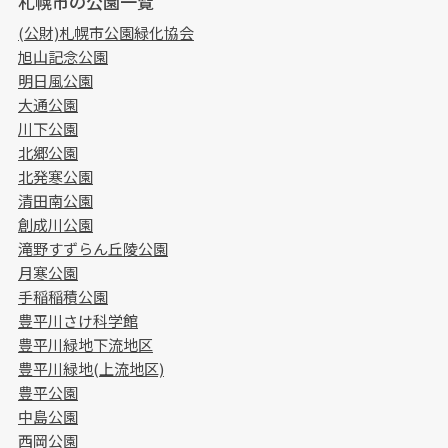
札幌市の公園一覧
(公財)札幌市公園緑化協会
旭山記念公園
明日風公園
大通公園
川下公園
北郷公園
北発寒公園
清田南公園
創成川公園
滝野すずらん丘陵公園
月寒公園
手稲稲積公園
豊平川さけ科学館
豊平川緑地下流地区
豊平川緑地(上流地区)
豊平公園
中島公園
西岡公園