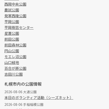
西岡中央公園
農試公園
発寒西陵公園
平岡公園
平岡樹芸センター
星置公園
前田公園
前田森林公園
円山公園
モエレ沼公園
山口緑地
百合が原公園
吉田川公園
札幌市内の公園情報
2026-08-06 大通公園
本日のボランティア活動（シーズネット）
2026-08-06 手稲稲積公園