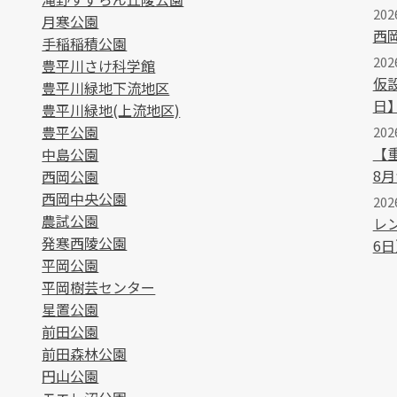
202
月寒公園
西
手稲稲積公園
202
豊平川さけ科学館
仮
豊平川緑地下流地区
日
豊平川緑地(上流地区)
豊平公園
202
【
中島公園
8
西岡公園
西岡中央公園
20
農試公園
レ
発寒西陵公園
6日
平岡公園
平岡樹芸センター
星置公園
前田公園
前田森林公園
円山公園