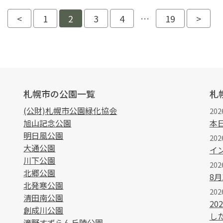
<
1
2
3
4
…
19
>
札幌市の公園一覧
札
(公財)札幌市公園緑化協会
202
旭山記念公園
本
明日風公園
20
大通公園
イ
川下公園
202
北郷公園
8
北発寒公園
202
清田南公園
2
創成川公園
し
滝野すずらん丘陵公園