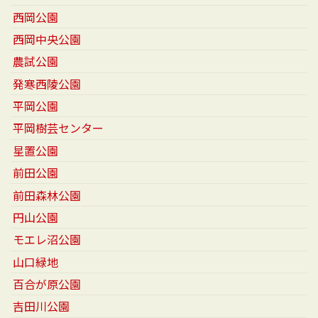
西岡公園
西岡中央公園
農試公園
発寒西陵公園
平岡公園
平岡樹芸センター
星置公園
前田公園
前田森林公園
円山公園
モエレ沼公園
山口緑地
百合が原公園
吉田川公園