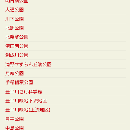
明日風公園
大通公園
川下公園
北郷公園
北発寒公園
清田南公園
創成川公園
滝野すずらん丘陵公園
月寒公園
手稲稲積公園
豊平川さけ科学館
豊平川緑地下流地区
豊平川緑地(上流地区)
豊平公園
中島公園