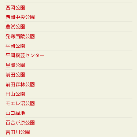
西岡公園
西岡中央公園
農試公園
発寒西陵公園
平岡公園
平岡樹芸センター
星置公園
前田公園
前田森林公園
円山公園
モエレ沼公園
山口緑地
百合が原公園
吉田川公園