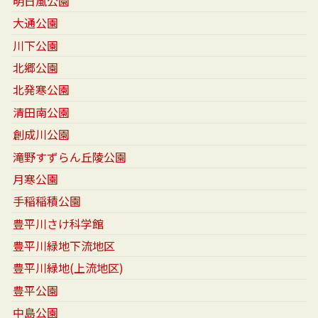
明日風公園
大通公園
川下公園
北郷公園
北発寒公園
清田南公園
創成川公園
滝野すずらん丘陵公園
月寒公園
手稲稲積公園
豊平川さけ科学館
豊平川緑地下流地区
豊平川緑地(上流地区)
豊平公園
中島公園