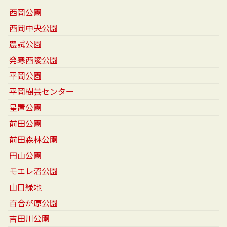
西岡公園
西岡中央公園
農試公園
発寒西陵公園
平岡公園
平岡樹芸センター
星置公園
前田公園
前田森林公園
円山公園
モエレ沼公園
山口緑地
百合が原公園
吉田川公園