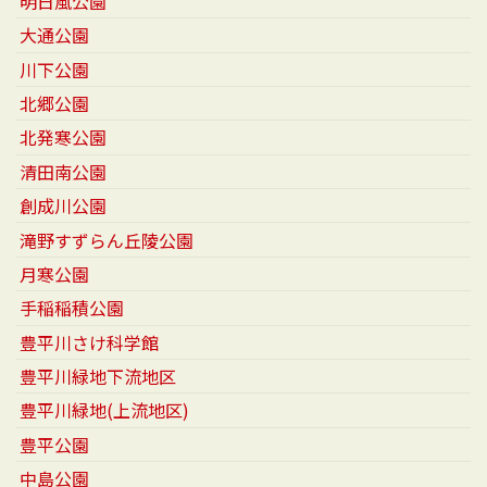
明日風公園
大通公園
川下公園
北郷公園
北発寒公園
清田南公園
創成川公園
滝野すずらん丘陵公園
月寒公園
手稲稲積公園
豊平川さけ科学館
豊平川緑地下流地区
豊平川緑地(上流地区)
豊平公園
中島公園