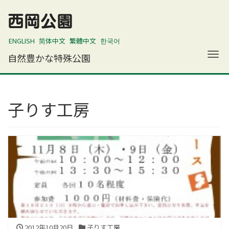
西岡公園
ENGLISH
简体中文
繁體中文
한국어
ナ
自然豊かな特殊公園
子りす工房
2012年10月20日
子りす工房