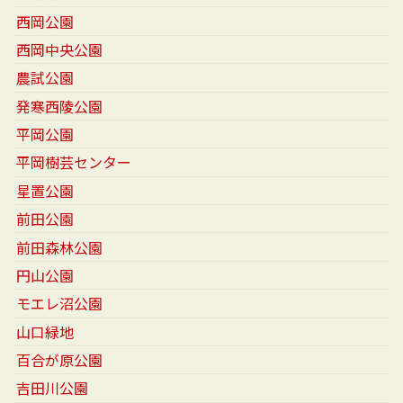
西岡公園
西岡中央公園
農試公園
発寒西陵公園
平岡公園
平岡樹芸センター
星置公園
前田公園
前田森林公園
円山公園
モエレ沼公園
山口緑地
百合が原公園
吉田川公園