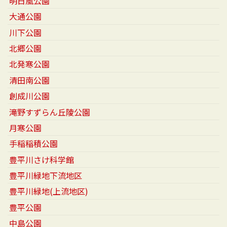
明日風公園
大通公園
川下公園
北郷公園
北発寒公園
清田南公園
創成川公園
滝野すずらん丘陵公園
月寒公園
手稲稲積公園
豊平川さけ科学館
豊平川緑地下流地区
豊平川緑地(上流地区)
豊平公園
中島公園