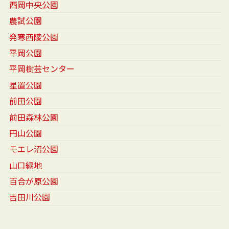
西岡中央公園
農試公園
発寒西陵公園
平岡公園
平岡樹芸センター
星置公園
前田公園
前田森林公園
円山公園
モエレ沼公園
山口緑地
百合が原公園
吉田川公園