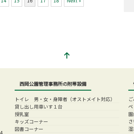
14
15
16
17
18
Next »
西岡公園管理事務所の附帯設備
トイレ 男・女・身障者（オストメイト対応）
ご
貸し出し用車いす１台
ペ
授乳室
園
さ
キッズコーナー
湿
図書コーナー
4