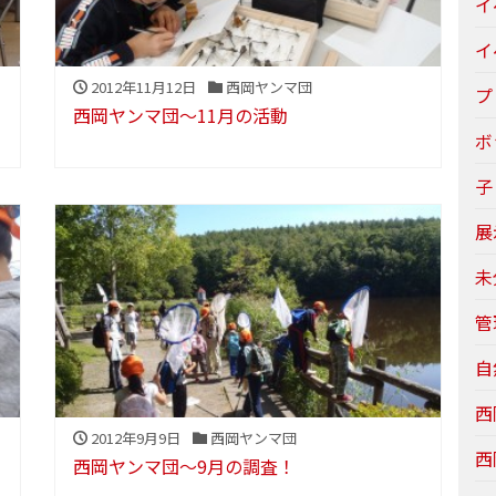
イ
イ
2012年11月12日
西岡ヤンマ団
プ
西岡ヤンマ団～11月の活動
ボ
子
展
未
管
自
西
2012年9月9日
西岡ヤンマ団
西
西岡ヤンマ団～9月の調査！