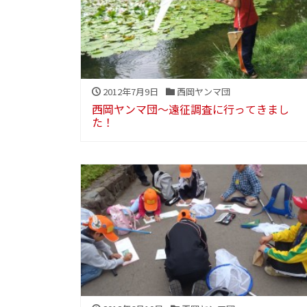
2012年7月9日
西岡ヤンマ団
西岡ヤンマ団～遠征調査に行ってきまし
た！