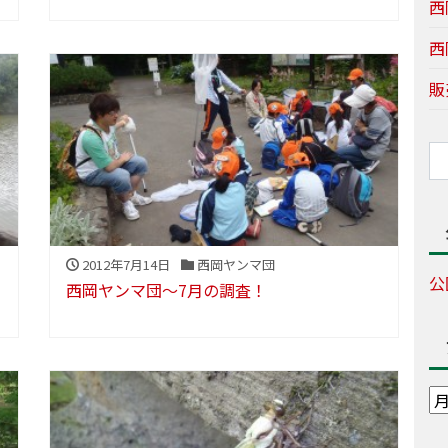
西
西
販
2012年7月14日
西岡ヤンマ団
公
西岡ヤンマ団～7月の調査！