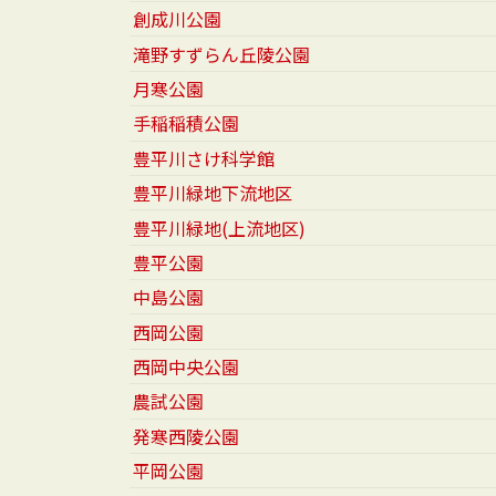
創成川公園
滝野すずらん丘陵公園
月寒公園
手稲稲積公園
豊平川さけ科学館
豊平川緑地下流地区
豊平川緑地(上流地区)
豊平公園
中島公園
西岡公園
西岡中央公園
農試公園
発寒西陵公園
平岡公園