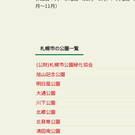
月～11月）
札幌市の公園一覧
(公財)札幌市公園緑化協会
旭山記念公園
明日風公園
大通公園
川下公園
北郷公園
北発寒公園
清田南公園