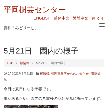
平岡樹芸センター
ENGLISH
简体中文
繁體中文
한국어
Tog
愛称「みどりーむ」
nav
5月21日 園内の様子
TOP
桜情報
5月21日 園内の様子
2022年5月21日
桜情報
,
管理事務所からのお知らせ
,
開花状
況
今日は夏日になる予報です。
風があるため、園内の八重桜の花弁が風に舞っています。