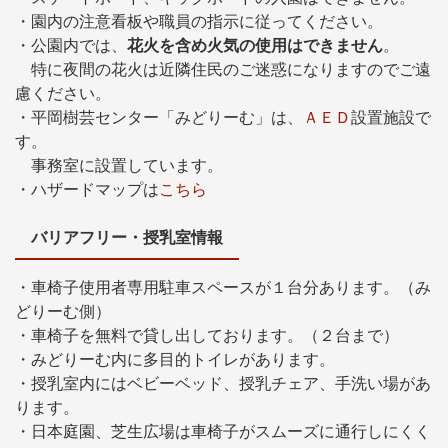
・園内の注意看板や職員の指示に従ってください。
・公園内では、
花火を含め火気の使用はできません
。
特に夜間の花火は近隣住民のご迷惑になりますのでご遠
慮ください。
・平岡樹芸センター「みどりーむ」は、
ＡＥＤ
設置施設で
す。
事務室に設置しています。
・ハザードマップは
こちら
バリアフリー・授乳室情報
・車椅子使用者専用駐車スペースが１台分あります。（み
どりーむ側）
・車椅子を無料で貸し出しております。（２台まで）
・みどりーむ内に多目的トイレがあります。
・授乳室内にはベビーベッド、授乳チェア、手洗い場があ
ります。
・日本庭園、芝生広場は車椅子がスムーズに通行しにくく