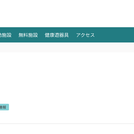
動施設
無料施設
健康遊器具
アクセス
情報