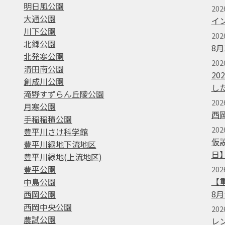
明日風公園
20
大通公園
イ
川下公園
202
北郷公園
8
北発寒公園
202
清田南公園
2
創成川公園
し
滝野すずらん丘陵公園
202
月寒公園
西
手稲稲積公園
202
豊平川さけ科学館
仮
豊平川緑地下流地区
日
豊平川緑地(上流地区)
豊平公園
202
【
中島公園
8
西岡公園
西岡中央公園
20
農試公園
レ