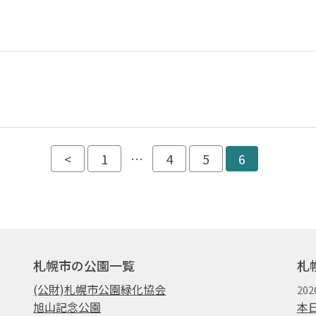
<
1
…
4
5
6
札幌市の公園一覧
札
(公財)札幌市公園緑化協会
202
旭山記念公園
本