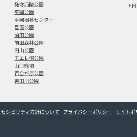
発寒西陵公園
6日
平岡公園
平岡樹芸センター
星置公園
前田公園
前田森林公園
円山公園
モエレ沼公園
山口緑地
百合が原公園
吉田川公園
クセシビリティ方針について
プライバシーポリシー
サイトポ