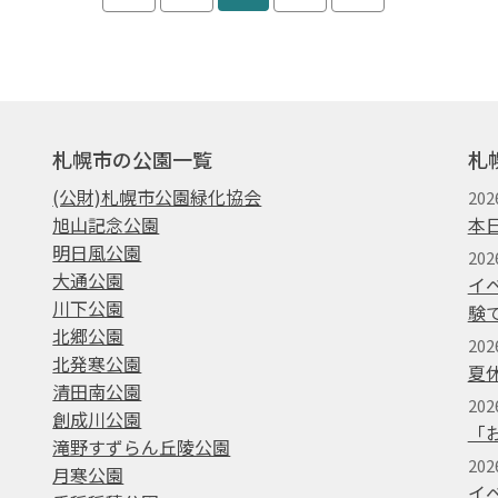
札幌市の公園一覧
札
(公財)札幌市公園緑化協会
202
旭山記念公園
本
明日風公園
202
大通公園
イ
川下公園
験
北郷公園
202
北発寒公園
夏
清田南公園
202
創成川公園
「
滝野すずらん丘陵公園
20
月寒公園
イ