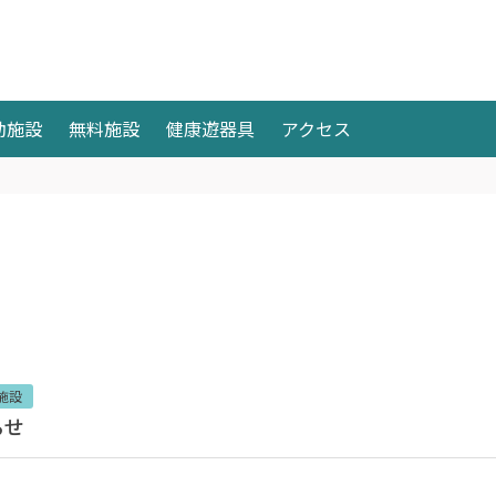
動施設
無料施設
健康遊器具
アクセス
施設
らせ