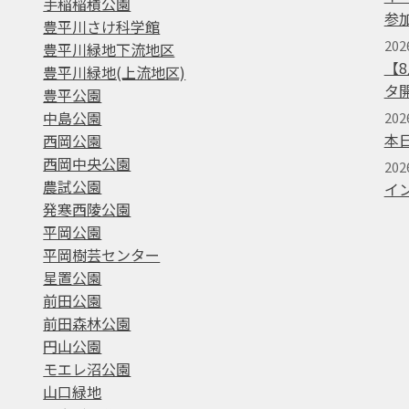
手稲稲積公園
参
豊平川さけ科学館
202
豊平川緑地下流地区
【
豊平川緑地(上流地区)
タ
豊平公園
中島公園
202
本
西岡公園
西岡中央公園
20
農試公園
イ
発寒西陵公園
平岡公園
平岡樹芸センター
星置公園
前田公園
前田森林公園
円山公園
モエレ沼公園
山口緑地