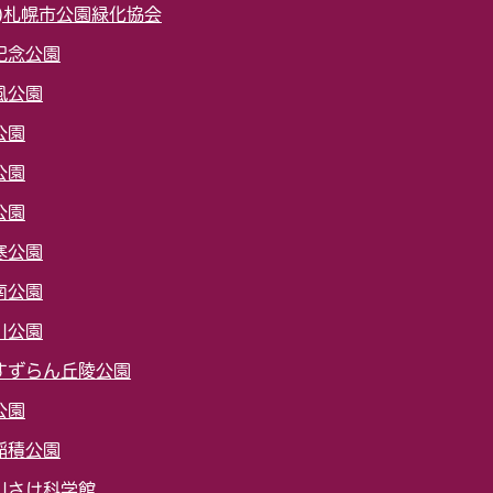
財)札幌市公園緑化協会
記念公園
風公園
公園
公園
公園
寒公園
南公園
川公園
すずらん丘陵公園
公園
稲積公園
川さけ科学館