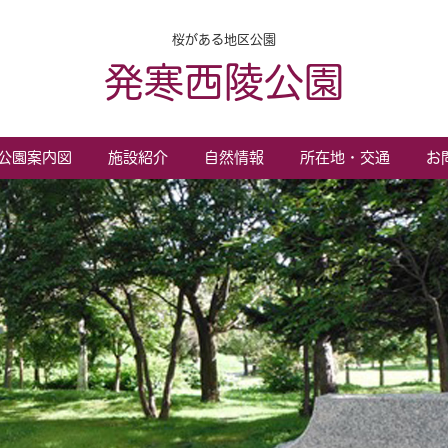
桜がある地区公園
発寒西陵公園
公園案内図
施設紹介
自然情報
所在地・交通
お