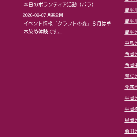
本日のボランティア活動（バラ）
豊平
2026-08-07 月寒公園
豊平
イベント情報「クラフトの森」８月は草
木染め体験です。
豊平
中島
西岡
西岡
農試
発寒
平岡
平岡
星置
前田