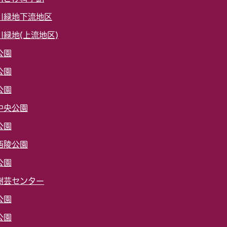
川緑地下流地区
川緑地(上流地区)
公園
公園
公園
中央公園
公園
西陵公園
公園
樹芸センター
公園
公園