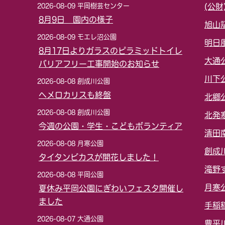
2026-08-09 平岡樹芸センター
(公
8月9日 園内の様子
旭山
2026-08-09 モエレ沼公園
明日
8月17日よりガラスのピラミッドトイレ
大通
バリアフリー工事開始のお知らせ
川下
2026-08-08 創成川公園
ヘメロカリスも終盤
北郷
2026-08-08 創成川公園
北発
今週の公園・学生・こどもボランティア
清田
2026-08-08 月寒公園
創成
タイタンビカスが開花しました！
滝野
2026-08-08 平岡公園
月寒
夏休み平岡公園にぎわいフェスタ開催し
ました
手稲
2026-08-07 大通公園
豊平