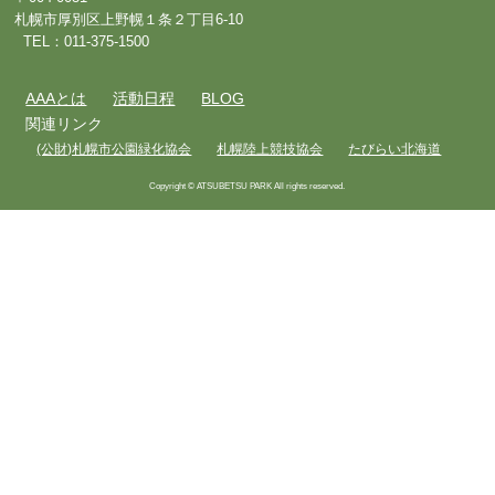
札幌市厚別区上野幌１条２丁目6-10
TEL：011-375-1500
AAAとは
活動日程
BLOG
関連リンク
(公財)札幌市公園緑化協会
札幌陸上競技協会
たびらい北海道
Copyright © ATSUBETSU PARK All rights reserved.