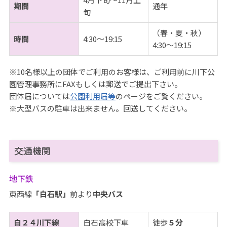
期間
通年
旬
（春・夏・秋）
時間
4:30～19:15
4:30～19:15
※10名様以上の団体でご利用のお客様は、ご利用前に川下公
園管理事務所にFAXもしくは郵送でご提出下さい。
団体届については
公園利用届等
のページをご覧ください。
※大型バスの駐車は出来ません。回送してください。
交通機関
地下鉄
東西線
「白石駅」
前より
中央バス
白２４川下線
白石高校下車
徒歩
５分