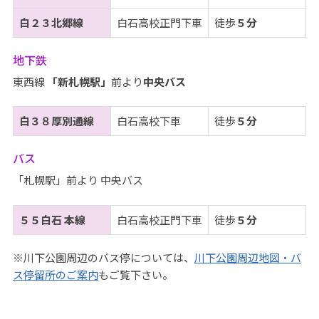
白２３北郷線
白石高校正門下車
徒歩
５分
地下鉄
東西線
「新札幌駅」
前より
中央バス
白３８厚別通線
白石高校下車
徒歩
５分
バス
「札幌駅」前より 中央バス
５５白石 本線
白石高校正門下車
徒歩
５分
※川下公園周辺のバス停については、
川下公園周辺地図・バ
ス停留所のご案内
もご覧下さい。