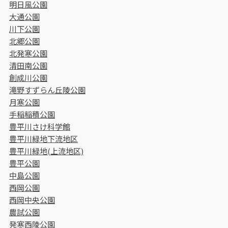
明日風公園
大通公園
川下公園
北郷公園
北発寒公園
清田南公園
創成川公園
滝野すずらん丘陵公園
月寒公園
手稲稲積公園
豊平川さけ科学館
豊平川緑地下流地区
豊平川緑地(上流地区)
豊平公園
中島公園
西岡公園
西岡中央公園
農試公園
発寒西陵公園